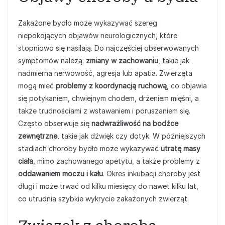
Zakażone bydło może wykazywać szereg
niepokojących objawów neurologicznych, które
stopniowo się nasilają. Do najczęściej obserwowanych
symptomów należą:
zmiany w zachowaniu
, takie jak
nadmierna nerwowość, agresja lub apatia. Zwierzęta
mogą mieć
problemy z koordynacją ruchową
, co objawia
się potykaniem, chwiejnym chodem, drżeniem mięśni, a
także trudnościami z wstawaniem i poruszaniem się.
Często obserwuje się
nadwrażliwość na bodźce
zewnętrzne
, takie jak dźwięk czy dotyk. W późniejszych
stadiach choroby bydło może wykazywać
utratę masy
ciała
, mimo zachowanego apetytu, a także problemy z
oddawaniem moczu i kału
. Okres inkubacji choroby jest
długi i może trwać od kilku miesięcy do nawet kilku lat,
co utrudnia szybkie wykrycie zakażonych zwierząt.