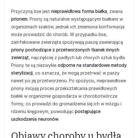
Przyczyną bse jest
nieprawidłowa forma białka
, zwana
prionem
. Priony są naturalnie występującymi białkami w
organizmach ssaków, jednak ich zmieniona konformacja
może prowadzić do chorób. W przypadku bse,
zainfekowane zwierzęta spożywają paszę zawierającą
priony pochodzące z przetworzonych tkanek innych
zwierząt
, najczęściej z padłych lub chorych sztuk bydła.
Priony te są niezwykle
odporne na standardowe metody
sterylizacji
, co oznacza, że mogą przetrwać w paszy
nawet po jej przetworzeniu. Po spożyciu, nieprawidłowe
priony inicjują proces przekształcania prawidłowych
białek w organizmie gospodarza w chorobotwórcze
formy, co prowadzi do gromadzenia się ich w mózgu i
rdzeniu kręgowym, powodując
postępujące
uszkodzenia neuronów
.
Objawy choroby u bydła