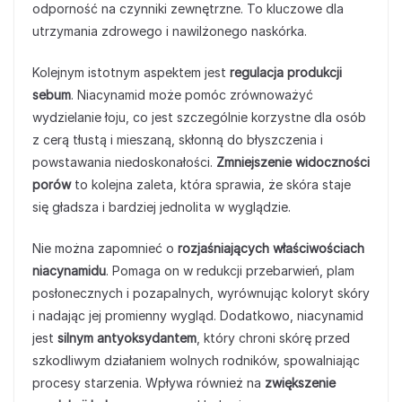
odporność na czynniki zewnętrzne. To kluczowe dla
utrzymania zdrowego i nawilżonego naskórka.
Kolejnym istotnym aspektem jest
regulacja produkcji
sebum
. Niacynamid może pomóc zrównoważyć
wydzielanie łoju, co jest szczególnie korzystne dla osób
z cerą tłustą i mieszaną, skłonną do błyszczenia i
powstawania niedoskonałości.
Zmniejszenie widoczności
porów
to kolejna zaleta, która sprawia, że skóra staje
się gładsza i bardziej jednolita w wyglądzie.
Nie można zapomnieć o
rozjaśniających właściwościach
niacynamidu
. Pomaga on w redukcji przebarwień, plam
posłonecznych i pozapalnych, wyrównując koloryt skóry
i nadając jej promienny wygląd. Dodatkowo, niacynamid
jest
silnym antyoksydantem
, który chroni skórę przed
szkodliwym działaniem wolnych rodników, spowalniając
procesy starzenia. Wpływa również na
zwiększenie