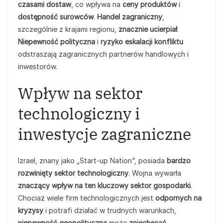
czasami dostaw
, co wpływa na
ceny produktów
i
dostępność surowców
.
Handel zagraniczny
,
szczególnie z krajami regionu,
znacznie ucierpiał
.
Niepewność polityczna
i
ryzyko eskalacji konfliktu
odstraszają zagranicznych partnerów handlowych i
inwestorów.
Wpływ na sektor
technologiczny i
inwestycje zagraniczne
Izrael, znany jako „Start-up Nation”, posiada
bardzo
rozwinięty sektor technologiczny
. Wojna wywarła
znaczący wpływ na ten kluczowy sektor gospodarki
.
Chociaż wiele firm technologicznych jest
odpornych na
kryzysy
i potrafi działać w trudnych warunkach,
niepewność geopolityczna
może
zniechęcać