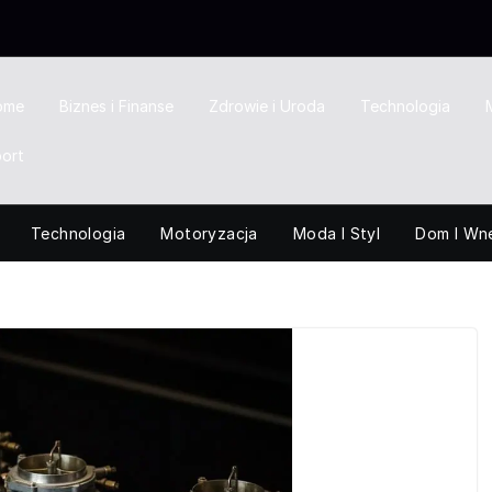
ome
Biznes i Finanse
Zdrowie i Uroda
Technologia
ort
Technologia
Motoryzacja
Moda I Styl
Dom I Wn