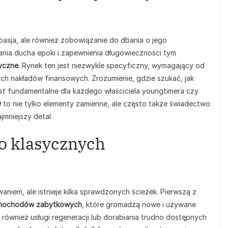
pasja, ale również zobowiązanie do dbania o jego
nia ducha epoki i zapewnienia długowieczności tym
syczne
. Rynek ten jest niezwykle specyficzny, wymagający od
łych nakładów finansowych. Zrozumienie, gdzie szukać, jak
est fundamentalne dla każdego właściciela youngtimera czy
w
to nie tylko elementy zamienne, ale często także świadectwo
jmniejszy detal.
do klasycznych
iem, ale istnieje kilka sprawdzonych ścieżek. Pierwszą z
 samochodów zabytkowych
, które gromadzą nowe i używane
również usługi regeneracji lub dorabiania trudno dostępnych