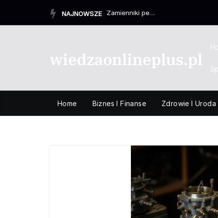
Przejdź
Zamienniki perfum – czy warto je wybierać na co dzień?
NAJNOWSZE
do
treści
H
wiedzaonlineplus.pl
Sp
Home
Biznes I Finanse
Zdrowie I Uroda