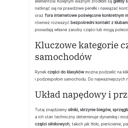
elementów. Kolejnym ważnym źródłem są
giełdy 
natknąć się na prawdziwe perełki i nawiązać kont
oraz
fora internetowe poświęcone konkretnym 
również rozważyć
bezpośredni kontakt z kluba
posiadają własne zasoby części lub mogą polec
Kluczowe kategorie c
samochodów
Rynek
części do klasyków
można podzielić na ki
i podzespołom samochodu. Do najważniejszych n
Układ napędowy i prz
Tutaj znajdziemy
silniki, skrzynie biegów, sprzę
a ich stan techniczny determinuje dynamikę i mo
części silnikowych
, takich jak tłoki, pierścienie