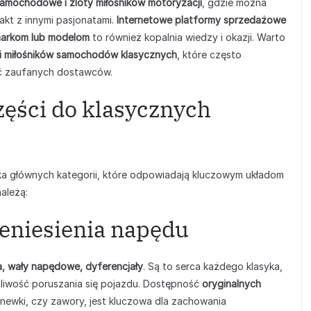
samochodowe i zloty miłośników motoryzacji
, gdzie można
akt z innymi pasjonatami.
Internetowe platformy sprzedażowe
markom lub modelom
to również kopalnia wiedzy i okazji. Warto
mi miłośników samochodów klasycznych
, które często
ić zaufanych dostawców.
zęści do klasycznych
lka głównych kategorii, które odpowiadają kluczowym układom
ależą:
eniesienia napędu
gła, wały napędowe, dyferencjały
. Są to serca każdego klasyka,
żliwość poruszania się pojazdu. Dostępność
oryginalnych
, panewki, czy zawory, jest kluczowa dla zachowania