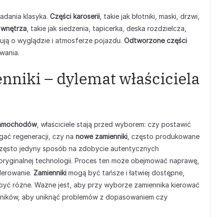
adania klasyka.
Części karoserii
, takie jak błotniki, maski, drzwi,
 wnętrza
, takie jak siedzenia, tapicerka, deska rozdzielcza,
ują o wyglądzie i atmosferze pojazdu.
Odtworzone części
wania.
nniki – dylemat właściciela
 samochodów
, właściciele stają przed wyborem: czy postawić
ać regeneracji, czy na
nowe zamienniki
, często produkowane
zęsto jedyny sposób na zdobycie autentycznych
yginalnej technologii. Proces ten może obejmować naprawę,
lerowanie.
Zamienniki
mogą być tańsze i łatwiej dostępne,
 być różne. Ważne jest, aby przy wyborze zamiennika kierować
owników, aby uniknąć problemów z dopasowaniem czy