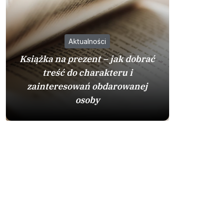
Aktualności
Książka na prezent – jak dobrać
treść do charakteru i
zainteresowań obdarowanej
Zamienn
osoby
je w