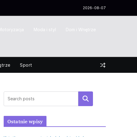
2026-08-07
Motoryzacja
Moda i styl
Dom i Wnętrze
ętrze
Sport
Szukaj
Ostatnie wpisy