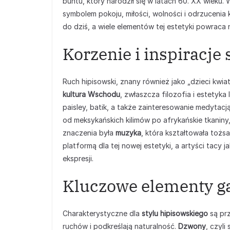
buntu, który narodził się w latach 60. XX wieku.
symbolem pokoju, miłości, wolności i odrzuceni
do dziś, a wiele elementów tej estetyki powraca na
Korzenie i inspiracje
Ruch hipisowski, znany również jako „dzieci kwiat
kultura Wschodu
, zwłaszcza filozofia i estetyka 
paisley, batik, a także zainteresowanie medytacj
od meksykańskich kilimów po afrykańskie tkaniny
znaczenia była
muzyka
, która kształtowała tożs
platformą dla tej nowej estetyki, a artyści tacy j
ekspresji.
Kluczowe elementy ga
Charakterystyczne dla
stylu hipisowskiego
są pr
ruchów i podkreślają naturalność.
Dzwony
, czyl