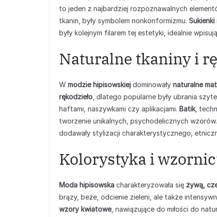
to jeden z najbardziej rozpoznawalnych elemen
tkanin, były symbolem nonkonformizmu.
Sukienki
były kolejnym filarem tej estetyki, idealnie wpisu
Naturalne tkaniny i r
W
modzie hipisowskiej
dominowały
naturalne mat
rękodzieło
, dlatego popularne były ubrania szyte
haftami, naszywkami czy aplikacjami.
Batik
, tech
tworzenie unikalnych, psychodelicznych wzorów
dodawały stylizacji charakterystycznego, etnicz
Kolorystyka i wzorni
Moda hipisowska
charakteryzowała się
żywą, cz
brązy, beże, odcienie zieleni, ale także intensyw
wzory kwiatowe
, nawiązujące do miłości do natu