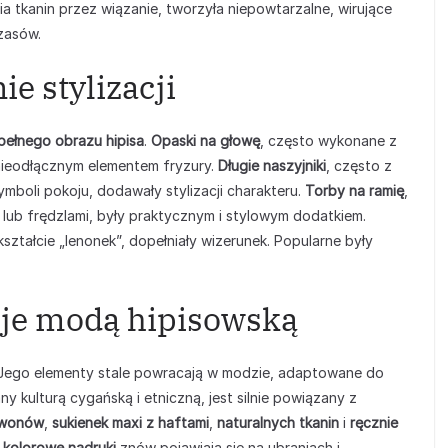
ia tkanin przez wiązanie, tworzyła niepowtarzalne, wirujące
zasów.
e stylizacji
pełnego obrazu hipisa
.
Opaski na głowę
, często wykonane z
 nieodłącznym elementem fryzury.
Długie naszyjniki
, często z
ymboli pokoju, dodawały stylizacji charakteru.
Torby na ramię
,
lub frędzlami, były praktycznym i stylowym dodatkiem.
kształcie „lenonek”, dopełniały wizerunek. Popularne były
cje modą hipisowską
. Jego elementy stale powracają w modzie, adaptowane do
wany kulturą cygańską i etniczną, jest silnie powiązany z
wonów
,
sukienek maxi z haftami
,
naturalnych tkanin
i
ręcznie
i
kolorowe nadruki
znów pojawiają się na ubraniach i