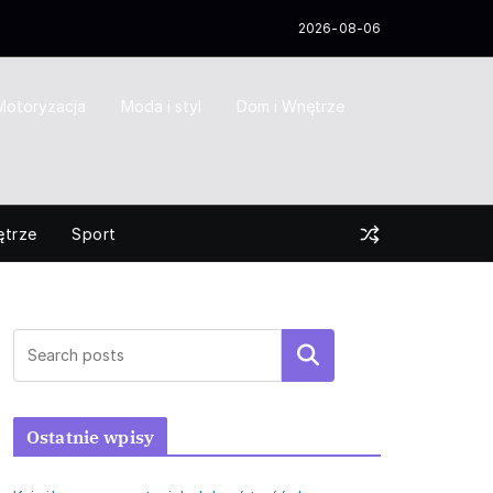
2026-08-06
Motoryzacja
Moda i styl
Dom i Wnętrze
ętrze
Sport
Szukaj
Ostatnie wpisy