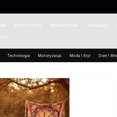
ome
Biznes i Finanse
Zdrowie i Uroda
Technologia
ort
Technologia
Motoryzacja
Moda I Styl
Dom I Wn