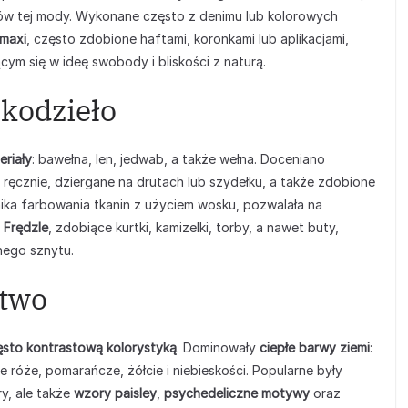
tów tej mody. Wykonane często z denimu lub kolorowych
 maxi
, często zdobione haftami, koronkami lub aplikacjami,
jącym się w ideę swobody i bliskości z naturą.
ękodzieło
eriały
: bawełna, len, jedwab, a także wełna. Doceniano
 ręcznie, dziergane na drutach lub szydełku, a także zdobione
nika farbowania tkanin z użyciem wosku, pozwalała na
.
Frędzle
, zdobiące kurtki, kamizelki, torby, a nawet buty,
nego sznytu.
ctwo
ęsto kontrastową kolorystyką
. Dominowały
ciepłe barwy ziemi
:
ne róże, pomarańcze, żółcie i niebieskości. Popularne były
ry, ale także
wzory paisley
,
psychedeliczne motywy
oraz