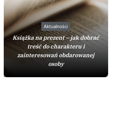
Aktualności
Książka na prezent – jak dobrać
treść do charakteru i
zainteresowań obdarowanej
Zamienn
osoby
je w