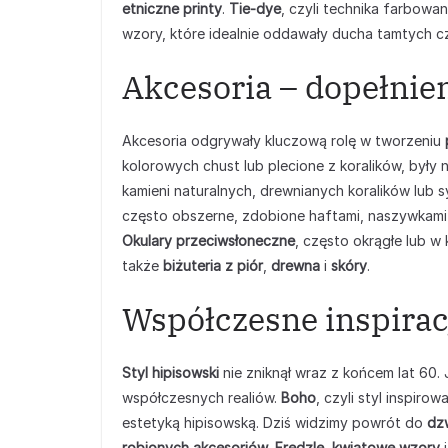
etniczne printy
.
Tie-dye
, czyli technika farbowan
wzory, które idealnie oddawały ducha tamtych c
Akcesoria – dopełnieni
Akcesoria odgrywały kluczową rolę w tworzeniu
kolorowych chust lub plecione z koralików, były
kamieni naturalnych, drewnianych koralików lub s
często obszerne, zdobione haftami, naszywkami 
Okulary przeciwsłoneczne
, często okrągłe lub w 
także
biżuteria z piór
,
drewna
i
skóry
.
Współczesne inspira
Styl hipisowski
nie zniknął wraz z końcem lat 60
współczesnych realiów.
Boho
, czyli styl inspiro
estetyką hipisowską. Dziś widzimy powrót do
dz
robionych akcesoriów
.
Frędzle
,
kwiatowe wzory