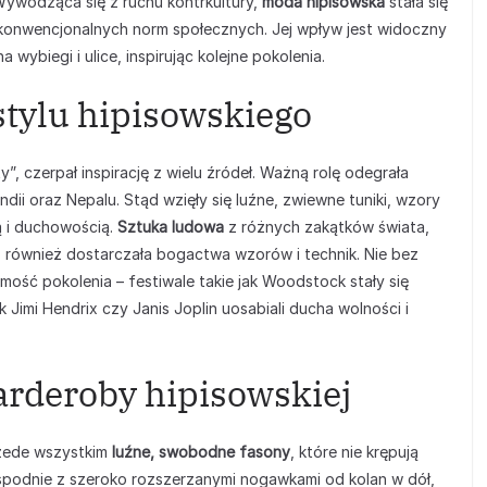
 Wywodząca się z ruchu kontrkultury,
moda hipisowska
stała się
a konwencjonalnych norm społecznych. Jej wpływ jest widoczny
 wybiegi i ulice, inspirując kolejne pokolenia.
 stylu hipisowskiego
y”, czerpał inspirację z wielu źródeł. Ważną rolę odegrała
Indii oraz Nepalu. Stąd wzięły się luźne, zwiewne tuniki, wzory
ą i duchowością.
Sztuka ludowa
z różnych zakątków świata,
, również dostarczała bogactwa wzorów i technik. Nie bez
amość pokolenia – festiwale takie jak Woodstock stały się
ak Jimi Hendrix czy Janis Joplin uosabiali ducha wolności i
rderoby hipisowskiej
zede wszystkim
luźne, swobodne fasony
, które nie krępują
i spodnie z szeroko rozszerzanymi nogawkami od kolan w dół,