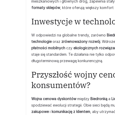
mieszkaniowych i głównych dróg, zapewnia stały 
formaty sklepów
, które oferują większy komfor
Inwestycje w technol
W odpowiedzi na globalne trendy, zarówno
Bied
technologie
oraz
zrównoważony rozwój
. Wdroż
płatności mobilnych
czy
ekologicznych rozwiąza
staje się standardem. Te działania nie tylko od
długoterminową przewagę konkurencyjną.
Przyszłość wojny ceno
konsumentów?
Wojna cenowa dyskontów
między
Biedronką
a
Li
spodziewać ewolucji strategii. Obie sieci będą 
zakupowe
i
komunikację z klientem
, aby utrzyma