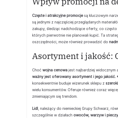
Wpływ promocji na d
Częste i atrakcyjne promocje
są kluczowym narzę
są jednymi z najczęściej przeglądanych materiał
zakupy, śledząc nadchodzące oferty, co często
których pierwotnie nie planowali kupić. Ta stra
oszczędności, może również prowadzić do
nadm
Asortyment i jakość: 
Choć
wojna cenowa
jest najbardziej widocznym 
ważny jest oferowany asortyment i jego jakość.
konsekwentnie buduje wizerunek sklepu z
szerok
wielu konsumentów. Oferuje również coraz więce
zmieniającym się trendom.
Lidl
, należący do niemieckiej Grupy Schwarz, rów
szczególnie w działach
owoców, warzyw i piecz