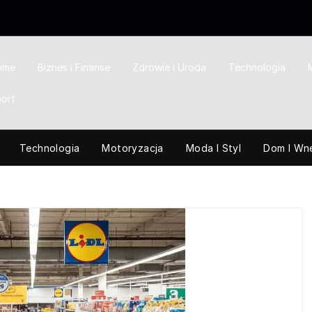
ome
Biznes i Finanse
Zdrowie i Uroda
Technologia
ort
Technologia
Motoryzacja
Moda I Styl
Dom I Wn