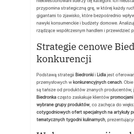
niekwestionowani liderzy tej kategorii. Ich nieus
przypomina strategiczną grę, w której każdy ru
gigantami to zjawisko, które bezpośrednio wpływ
nawyki konsumenckie i budżety domowe. Analizuj
rządzące współczesnym handlem i przewidzieć prz
Strategie cenowe Bied
konkurencji
Podstawą strategii
Biedronki
i
Lidla
jest oferowa
przemysłowych w
konkurencyjnych cenach
. Obie
są tańsze od produktów znanych producentów, j
Biedronka
często zaskakuje klientów
promocjami 
wybrane grupy produktów
, co zachęca do więks
cotygodniowych ofert specjalnych na artykuły 
tematycznych tygodni kulinarnych
, prezentując