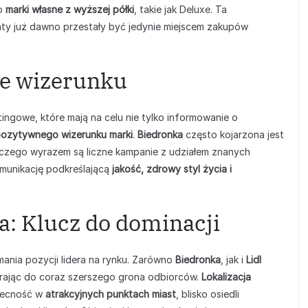
 o
marki własne z wyższej półki
, takie jak Deluxe. Ta
ty już dawno przestały być jedynie miejscem zakupów
ie wizerunku
ngowe, które mają na celu nie tylko informowanie o
ozytywnego wizerunku marki
.
Biedronka
często kojarzona jest
, czego wyrazem są liczne kampanie z udziałem znanych
munikację podkreślającą
jakość, zdrowy styl życia i
ja: Klucz do dominacji
ania pozycji lidera na rynku. Zarówno
Biedronka
, jak i
Lidl
ierając do coraz szerszego grona odbiorców.
Lokalizacja
becność w
atrakcyjnych punktach miast
, blisko osiedli