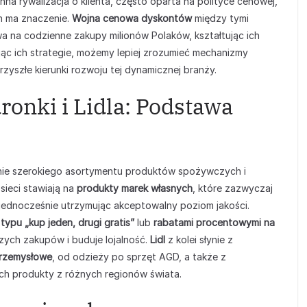
tanna rywalizacja o klienta, często oparta na polityce cenowej,
ch ma znaczenie.
Wojna cenowa dyskontów
między tymi
a na codzienne zakupy milionów Polaków, kształtując ich
ąc ich strategie, możemy lepiej zrozumieć mechanizmy
yszłe kierunki rozwoju tej dynamicznej branży.
ronki i Lidla: Podstawa
nie szerokiego asortymentu produktów spożywczych i
 sieci stawiają na
produkty marek własnych
, które zazwyczaj
ednocześnie utrzymując akceptowalny poziom jakości.
typu „kup jeden, drugi gratis”
lub
rabatami procentowymi na
zych zakupów i buduje lojalność.
Lidl
z kolei słynie z
przemysłowe
, od odzieży po sprzęt AGD, a także z
ych produkty z różnych regionów świata.