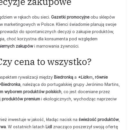
ecyzje zakupowe
dziem w rękach obu sieci.
Gazetki promocyjne
obu sklepów
ów marketingowych w Polsce. Klienci świadomie planują swoje
 prowadzi do spontanicznych decyzji o zakupie produktów,
tegia, choć korzystna dla konsumenta pod względem
iernych zakupów
i marnowania żywności.
Czy cena to wszystko?
aspektem rywalizacji między
Biedronką
a
*Lidl
em
, równie
 *Biedronka
, należąca do portugalskiej grupy Jerónimo Martins,
im wyborem produktów polskich
, co jest doceniane przez
j
produktów premium
i ekologicznych, wychodząc naprzeciw
nież inwestuje w jakość, kładąc nacisk na
świeżość produktów
,
ywa
. W ostatnich latach
Lidl
znacząco poszerzył swoją ofertę