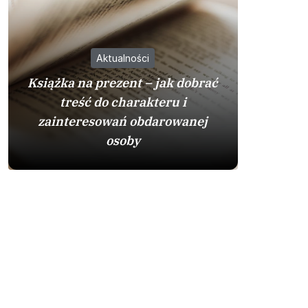
Aktualności
Książka na prezent – jak dobrać
treść do charakteru i
zainteresowań obdarowanej
Zamienn
osoby
je w