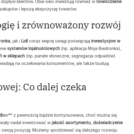
dopływ klientów. Obie sieci inwestują również w
nowoczesne
t zakupów i lepszą ekspozycję towarów.
ogię i zrównoważony rozwój
ronka
, jak i
Lidl
coraz więcej uwagi poświęcają
inwestycjom w
enie
systemów lojalnościowych
(np. aplikacja Moja Biedronka),
ń w sklepach
(np. panele słoneczne, segregacja odpadów)
powiadają na oczekiwania konsumentów, ale także budują
wej: Co dalej czeka
dl
em** z pewnością będzie kontynuowana, choć można się
musiały nadal inwestować w
jakość asortymentu
,
doświadczenie
ć swoją pozycję. Możemy spodziewać się dalszego rozwoju