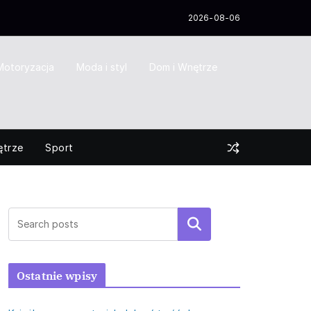
2026-08-06
Motoryzacja
Moda i styl
Dom i Wnętrze
ętrze
Sport
Szukaj
Ostatnie wpisy