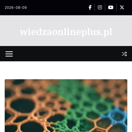
Przejdź
2026-08-09
do
treści
wiedzaonlineplus.pl