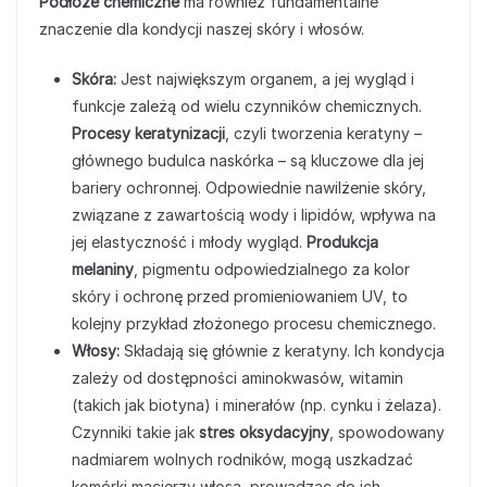
Podłoże chemiczne
ma również fundamentalne
znaczenie dla kondycji naszej skóry i włosów.
Skóra:
Jest największym organem, a jej wygląd i
funkcje zależą od wielu czynników chemicznych.
Procesy keratynizacji
, czyli tworzenia keratyny –
głównego budulca naskórka – są kluczowe dla jej
bariery ochronnej. Odpowiednie nawilżenie skóry,
związane z zawartością wody i lipidów, wpływa na
jej elastyczność i młody wygląd.
Produkcja
melaniny
, pigmentu odpowiedzialnego za kolor
skóry i ochronę przed promieniowaniem UV, to
kolejny przykład złożonego procesu chemicznego.
Włosy:
Składają się głównie z keratyny. Ich kondycja
zależy od dostępności aminokwasów, witamin
(takich jak biotyna) i minerałów (np. cynku i żelaza).
Czynniki takie jak
stres oksydacyjny
, spowodowany
nadmiarem wolnych rodników, mogą uszkadzać
komórki macierzy włosa, prowadząc do ich